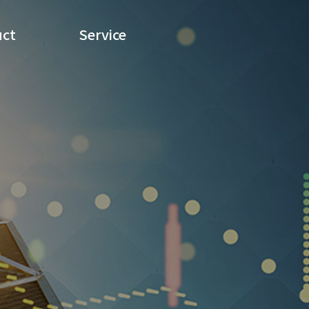
uct
Service